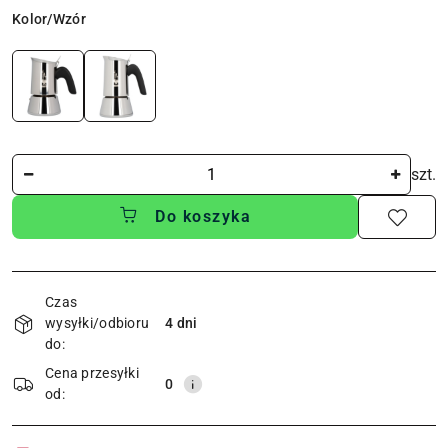
Wariant
Kolor/Wzór
Ilość
szt.
Do koszyka
Dostępność
i
Czas
wysyłki/odbioru
4 dni
dostawa
do:
Cena przesyłki
0
od: