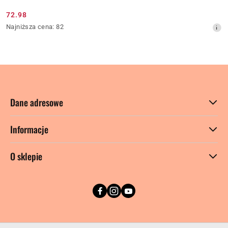
72.98
Cena
Najniższa
Najniższa cena:
82
promocyjna:
cena
z
30
dni
przed
obniżką
Dane adresowe
Informacje
O sklepie