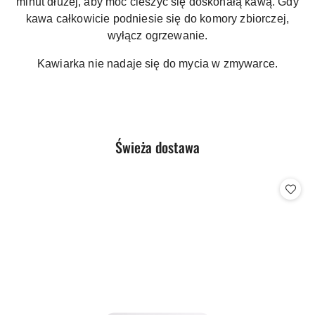
minut dłużej, aby móc cieszyć się doskonałą kawą. Gdy
kawa całkowicie podniesie się do komory zbiorczej,
wyłącz ogrzewanie.
Kawiarka nie nadaje się do mycia w zmywarce.
Produkty
Świeża dostawa
Pomiń karuzelę produktów
o
statusie: