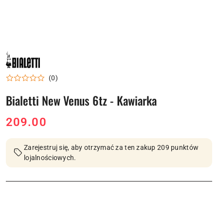
NAZWA
PRODUCENTA:
BIALETTI
(0)
Bialetti New Venus 6tz - Kawiarka
cena:
209.00
Zarejestruj się, aby otrzymać za ten zakup 209 punktów
lojalnościowych.