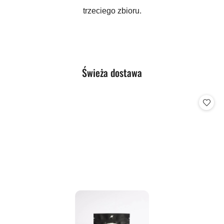
trzeciego zbioru.
Produkty
Świeża dostawa
Pomiń karuzelę produktów
o
statusie: