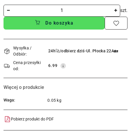
Ilość
szt.
Do koszyka
Dostępność
i
Wysyłka /
24h🚀/odbierz dziś-Ul. Płocka 22A🏡
Odbiór:
dostawa
Cena przesyłki
6.99
od:
Więcej o produkcie
Waga:
0.05 kg
Pobierz produkt do PDF