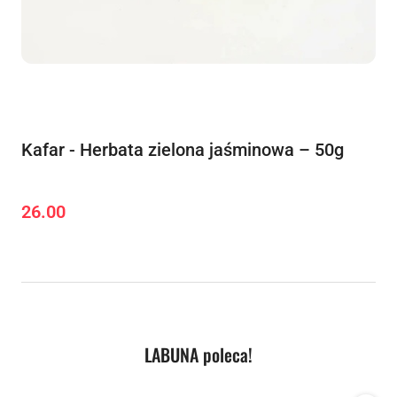
Kafar - Herbata zielona jaśminowa – 50g
26.00
Cena:
Produkty
LABUNA poleca!
Pomiń karuzelę produktów
o