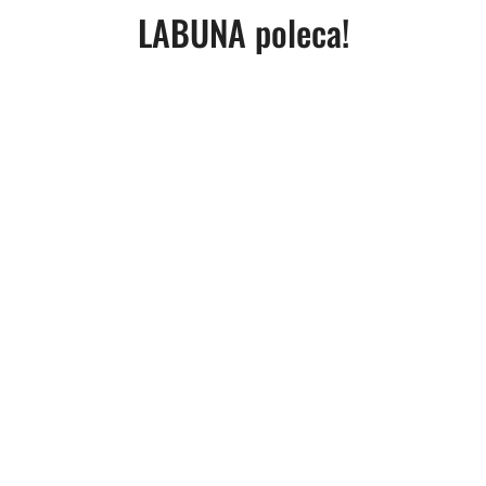
Produkty
LABUNA poleca!
o
statusie: