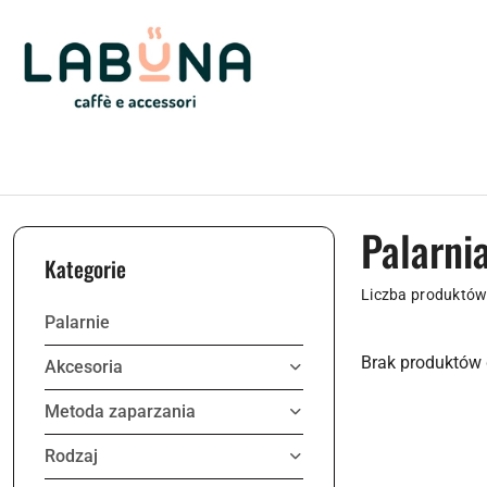
Przejdź do treści głównej
Przejdź do wyszukiwarki
Przejdź do moje konto
Przejdź do menu głównego
Przejdź do stopki
Palarni
Kategorie
Liczba produktów
Palarnie
Brak produktów 
Akcesoria
Metoda zaparzania
Rodzaj