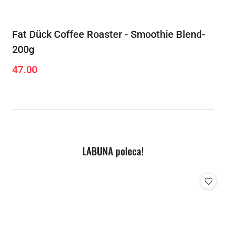
Fat Dück Coffee Roaster - Smoothie Blend-
200g
47.00
Cena:
Produkty
LABUNA poleca!
Pomiń karuzelę produktów
o
statusie: