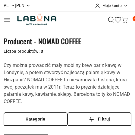
|
PL
PLN
Moje konto
Przejdź do treści głównej
Przejdź do wyszukiwarki
Przejdź do moje konto
Przejdź do menu głównego
Przejdź do stopki
Producent - NOMAD COFFEE
Liczba produktów:
3
Czy można prowadzić mały mobilny brew bar z kawą w
Londynie, a potem stworzyć najlepszą palarnię kawy w
Hiszpanii? NOMAD COFFEE to niesamowita historia, która
swój początek ma w 2011r. Teraz to prężnie działające:
palarnia kawy, kawiarnie, sklepy. Barcelona to tylko NOMAD
COFFEE.
Kategorie
Filtruj