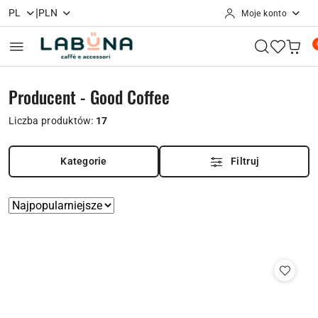
|
PL
PLN
Moje konto
Przejdź do treści głównej
Przejdź do wyszukiwarki
Przejdź do moje konto
Przejdź do menu głównego
Przejdź do stopki
Producent - Good Coffee
Liczba produktów:
17
Kategorie
Filtruj
Zastosowano
Sortuj
według
sortowanie:
Najpopularniejsze.